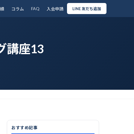
FAQ
績
コラム
入会申請
LINE 友だち追加
グ講座13
おすすめ記事