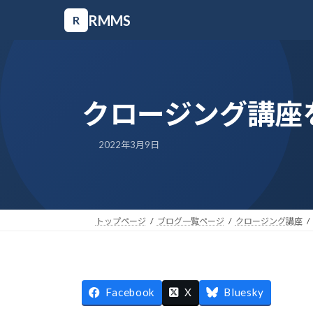
コ
ナ
RMMS
R
ン
ビ
テ
ゲ
ン
ー
ツ
シ
クロージング講
へ
ョ
ス
ン
2022年3月9日
キ
に
ッ
移
プ
動
トップページ
ブログ一覧ページ
クロージング講座
Facebook
X
Bluesky