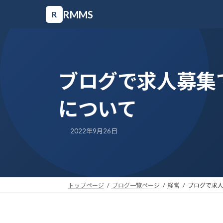
コ
ナ
RMMS
R
ン
ビ
テ
ゲ
ン
ー
ツ
シ
ブログで求人募集
へ
ョ
ス
ン
について
キ
に
ッ
移
2022年9月26日
プ
動
トップページ
ブログ一覧ページ
経営
ブログで求